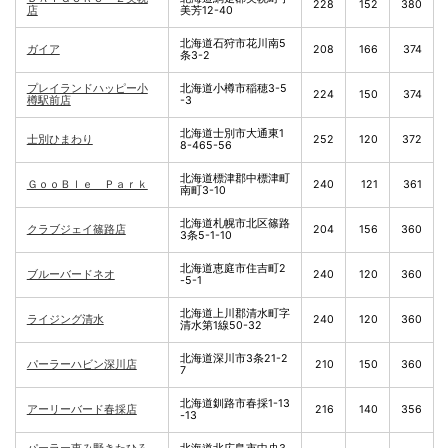
228
152
380
店
美芳12-40
北海道石狩市花川南5
ガイア
208
166
374
条3-2
プレイランドハッピー小
北海道小樽市稲穂3-5
224
150
374
樽駅前店
-3
北海道士別市大通東1
士別ひまわり
252
120
372
8-465-56
北海道標津郡中標津町
ＧｏｏＢｌｅ Ｐａｒｋ
240
121
361
南町3-10
北海道札幌市北区篠路
クラブジェイ篠路店
204
156
360
3条5-1-10
北海道恵庭市住吉町2
ブルーバードネオ
240
120
360
-5-1
北海道上川郡清水町字
ライジング清水
240
120
360
清水第1線50-32
北海道深川市3条21-2
パーラーハビン深川店
210
150
360
7
北海道釧路市春採1-13
アーリーバード春採店
216
140
356
-13