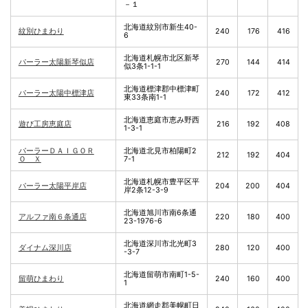
－１
北海道紋別市新生40-
紋別ひまわり
240
176
416
6
北海道札幌市北区新琴
パーラー太陽新琴似店
270
144
414
似3条1-1-1
北海道標津郡中標津町
パーラー太陽中標津店
240
172
412
東33条南1-1
北海道恵庭市恵み野西
遊び工房恵庭店
216
192
408
1-3-1
パーラーＤＡＩＧＯＲ
北海道北見市柏陽町2
212
192
404
Ｏ Ｘ
7-1
北海道札幌市豊平区平
パーラー太陽平岸店
204
200
404
岸2条12-3-9
北海道旭川市南6条通
アルファ南６条通店
220
180
400
23-1976-6
北海道深川市北光町3
ダイナム深川店
280
120
400
-3-7
北海道留萌市南町1-5-
留萌ひまわり
240
160
400
1
北海道網走郡美幌町日