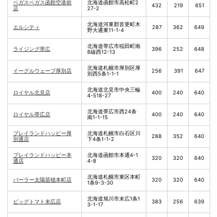
ベガスベガス函館空港前
北海道函館市高松町2
432
219
651
店
27-2
北海道河東郡音更町木
エルシティ
287
362
649
野大通東11-1-4
北海道帯広市稲田町南
ライジング帯広
396
252
648
8線西12-13
北海道札幌市厚別区厚
イーグルウェーブ厚別店
256
391
647
別西5条1-1-1
北海道北見市中央三輪
ロイヤル北見店
400
240
640
4-518-27
北海道帯広市西24条
ロイヤル帯広店
400
240
640
南1-1-15
プレイランドハッピー厚
北海道札幌市白石区川
288
352
640
別通店
下4条1-1-2
プレイランドハッピー本
北海道函館市本通4-1
320
320
640
通店
4-8
北海道札幌市東区本町
パーラー太陽苗穂本町店
320
320
640
1条9-3-30
北海道旭川市末広1条1
ビッグトマト末広店
383
256
639
3-1-17