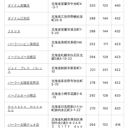
北海道室蘭市中央町4
ダイナム室蘭店
320
120
440
-3-1
北海道江別市野幌松並
ダイナム江別店
288
144
432
町35-6
北海道室蘭市港北町1-
ＺＥＵＳ
288
144
432
5-20
北海道美唄市美唄146
パーラーハビン美唄店
252
171
423
5
北海道札幌市白石区北
イーグルゴー北郷店
294
129
423
郷3条5-13-22
ジェイ．プレス パレッ
北海道釧路市新富町1-
221
201
422
ト
10
北海道富良野市弥生町
パーラー太陽富良野店
278
144
422
5-70
北海道小樽市花園3-8
イーグルオー小樽店
292
128
420
-15
ｍｏｎａｋｏ ｍｏｎａ
北海道日高郡新ひだか
270
150
420
ｋｏ
町静内末広町3-1-22
北海道札幌市厚別区厚
別中央2条5-6-2ＡＲ
パーラー太陽デュオ店
264
152
416
Ｃ ＣＩＴＹ ｄｕｏ