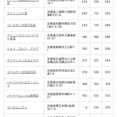
パーラー恵み野きたひろ
北海道北広島市中央3
224
128
352
店
-6-1
北海道二海郡八雲町内
ライジング八雲
240
112
352
浦町237-8
北海道札幌市南区川沿
ゴールデン大宝川沿店
234
115
349
2条2-5-28
アミューズメントパーラ
北海道江別市大麻泉町
180
168
348
ー吉兆
47-37
北海道釧路市入江町1-
ジェイ．プレス アクア
192
144
336
1
北海道久遠郡せたな町
アークシティキタヒヤマ
212
122
334
北檜山区北檜山224-1
北海道石狩市花川北3
ゴールデン大宝花川店
216
106
322
条1-6
パーラーゴールデンゴッ
北海道沙流郡日高町富
168
150
318
ド
川南2-2-22
北海道留萌市旭町3-1-
パーラーコンパル留萌店
192
120
312
27
北海道帯広市西2条南
ゴッサムシティ
0
310
310
16-1-2