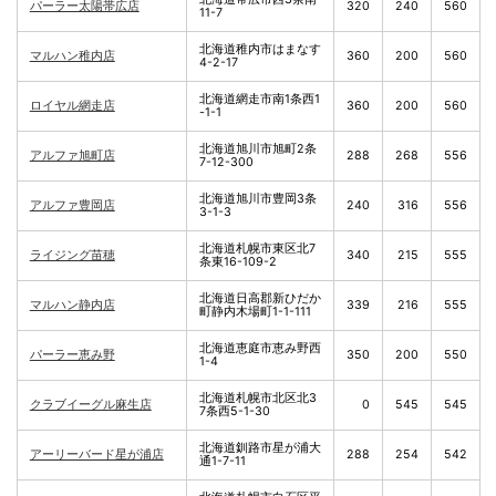
パーラー太陽帯広店
320
240
560
11-7
北海道稚内市はまなす
マルハン稚内店
360
200
560
4-2-17
北海道網走市南1条西1
ロイヤル網走店
360
200
560
-1-1
北海道旭川市旭町2条
アルファ旭町店
288
268
556
7-12-300
北海道旭川市豊岡3条
アルファ豊岡店
240
316
556
3-1-3
北海道札幌市東区北7
ライジング苗穂
340
215
555
条東16-109-2
北海道日高郡新ひだか
マルハン静内店
339
216
555
町静内木場町1-1-111
北海道恵庭市恵み野西
パーラー恵み野
350
200
550
1-4
北海道札幌市北区北3
クラブイーグル麻生店
0
545
545
7条西5-1-30
北海道釧路市星が浦大
アーリーバード星が浦店
288
254
542
通1-7-11