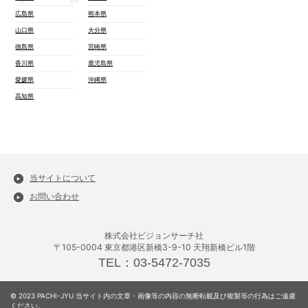
広島県
熊本県
山口県
大分県
徳島県
宮崎県
香川県
鹿児島県
愛媛県
沖縄県
高知県
当サイトについて
お問い合わせ
株式会社ビジョンサーチ社
〒105-0004 東京都港区新橋3-9-10 天翔新橋ビル1階
TEL：03-5472-7035
© 2023 PACHI-JYU 当サイト内の文章・画像等の内容の無断転載及び複製等の行為はご遠慮
ください。