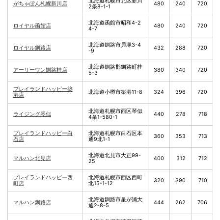
北海道札幌市北区新川
がちゃぽん札幌新川店
480
240
720
2条8-1-1
北海道函館市昭和4-2
ロイヤル函館店
480
240
720
4-7
北海道釧路市貝塚3-4
ロイヤル釧路店
432
288
720
-9
北海道釧路郡釧路町桂
アーリーワン釧路桂店
380
340
720
5-3
プレイランドハッピー築
北海道小樽市築港11-8
324
396
720
港店
北海道札幌市西区琴似
ライジング琴似
440
278
718
4条1-580-1
プレイランドハッピー白
北海道札幌市白石区本
360
353
713
石店
通9北1-1
北海道北見市大正99-
マルハン北見店
400
312
712
25
プレイランドハッピー西
北海道札幌市西区西町
320
390
710
町店
北15-1-12
北海道釧路市星が浦大
マルハン釧路店
444
262
706
通2-8-5