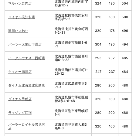
北海道岩内郡岩内町字
マルハン岩内店
324
180
504
野束12-2
北海道虻田郡倶知安町
ロイヤル倶知安店
320
180
500
字高砂5-2
北海道滝川市黄金町西
滝川ひまわり
320
176
496
1-2-31
北海道網走市新町3-6
パーラー太陽山下通店
304
190
494
-3
北海道札幌市西区西町
イーグルウエスト西町店
253
232
485
南6-3-38
北海道函館市湯川町1-
ケイオー湯川店
247
237
484
26-12
北海道北広島市美沢5
ダイナム北海道北広島店
280
200
480
-3-1
北海道札幌市手稲区稲
ダイナム手稲店
320
160
480
穂3条4-6-48
北海道江別市東野幌町
ライジング江別
280
200
480
1-4
パーラーロイヤル岩見沢
北海道岩見沢市大和3
320
160
480
店
条8-3