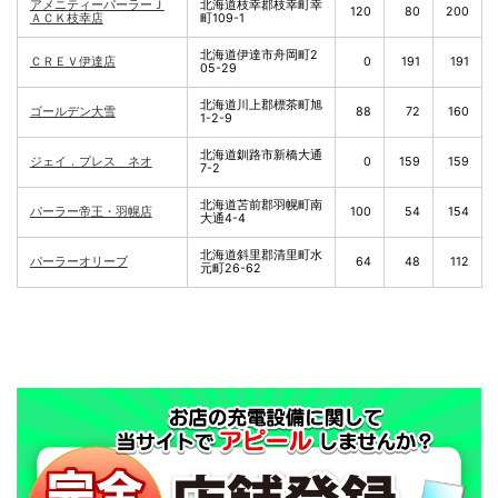
アメニティーパーラーＪ
北海道枝幸郡枝幸町幸
120
80
200
ＡＣＫ枝幸店
町109-1
北海道伊達市舟岡町2
ＣＲＥＶ伊達店
0
191
191
05-29
北海道川上郡標茶町旭
ゴールデン大雪
88
72
160
1-2-9
北海道釧路市新橋大通
ジェイ．プレス ネオ
0
159
159
7-2
北海道苫前郡羽幌町南
パーラー帝王・羽幌店
100
54
154
大通4-4
北海道斜里郡清里町水
パーラーオリーブ
64
48
112
元町26-62