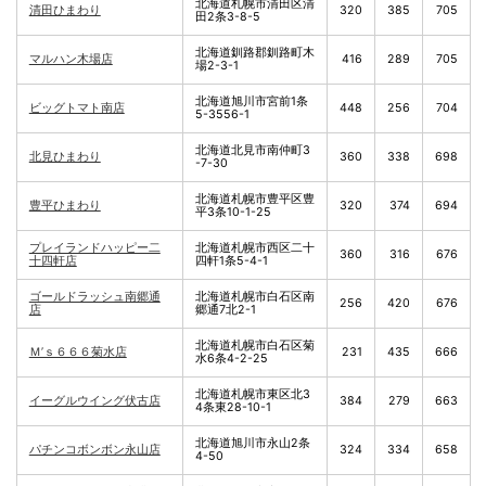
北海道札幌市清田区清
清田ひまわり
320
385
705
田2条3-8-5
北海道釧路郡釧路町木
マルハン木場店
416
289
705
場2-3-1
北海道旭川市宮前1条
ビッグトマト南店
448
256
704
5-3556-1
北海道北見市南仲町3
北見ひまわり
360
338
698
-7-30
北海道札幌市豊平区豊
豊平ひまわり
320
374
694
平3条10-1-25
プレイランドハッピー二
北海道札幌市西区二十
360
316
676
十四軒店
四軒1条5-4-1
ゴールドラッシュ南郷通
北海道札幌市白石区南
256
420
676
店
郷通7北2-1
北海道札幌市白石区菊
Ｍ’ｓ６６６菊水店
231
435
666
水6条4-2-25
北海道札幌市東区北3
イーグルウイング伏古店
384
279
663
4条東28-10-1
北海道旭川市永山2条
パチンコボンボン永山店
324
334
658
4-50