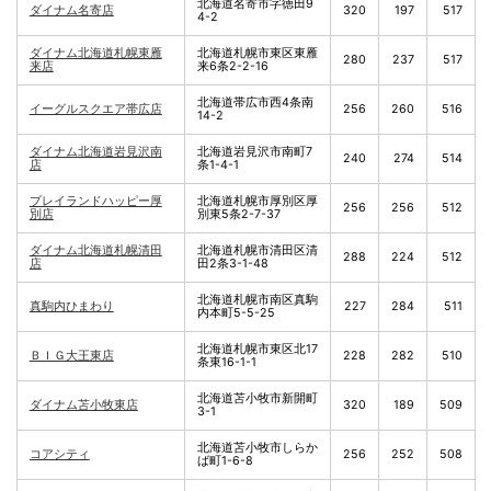
北海道名寄市字徳田9
ダイナム名寄店
320
197
517
4-2
ダイナム北海道札幌東雁
北海道札幌市東区東雁
280
237
517
来店
来6条2-2-16
北海道帯広市西4条南
イーグルスクエア帯広店
256
260
516
14-2
ダイナム北海道岩見沢南
北海道岩見沢市南町7
240
274
514
店
条1-4-1
プレイランドハッピー厚
北海道札幌市厚別区厚
256
256
512
別店
別東5条2-7-37
ダイナム北海道札幌清田
北海道札幌市清田区清
288
224
512
店
田2条3-1-48
北海道札幌市南区真駒
真駒内ひまわり
227
284
511
内本町5-5-25
北海道札幌市東区北17
ＢＩＧ大王東店
228
282
510
条東16-1-1
北海道苫小牧市新開町
ダイナム苫小牧東店
320
189
509
3-1
北海道苫小牧市しらか
コアシティ
256
252
508
ば町1-6-8