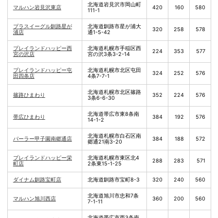
北海道岩見沢市岡山町
マルハン岩見沢東店
420
160
580
111-1
プラスイーグル釧路星が
北海道釧路市星が浦大
320
258
578
浦店
通1-5-42
プレイランドハッピー西
北海道札幌市手稲区西
224
353
577
宮の沢店
宮の沢3条3-2-14
プレイランドハッピー屯
北海道札幌市北区屯田
324
252
576
田四条店
4条7-7-1
北海道札幌市北区篠路
篠路ひまわり
352
224
576
3条6-6-30
北海道帯広市東8条南
帯広ひまわり
384
192
576
14-1-2
北海道札幌市白石区南
パーラー甲子園南郷通店
384
188
572
郷通21南3-20
プレイランドハッピー栄
北海道札幌市東区北4
288
283
571
町店
2条東15-1-25
ダイナム釧路宝町店
北海道釧路市宝町8-3
320
240
560
北海道旭川市忠和7条
マルハン旭川西店
360
200
560
7-1-11
北海道帯広市西3条南