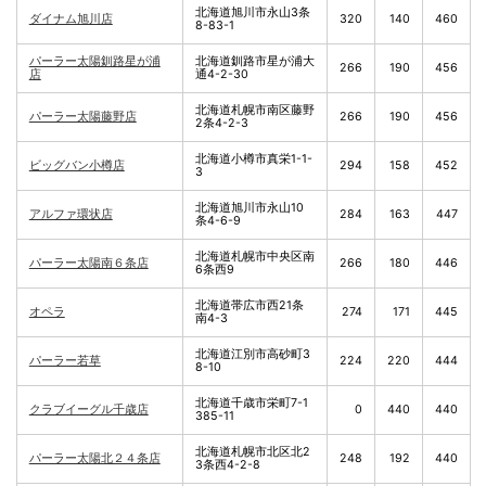
北海道旭川市永山3条
ダイナム旭川店
320
140
460
8-83-1
パーラー太陽釧路星が浦
北海道釧路市星が浦大
266
190
456
店
通4-2-30
北海道札幌市南区藤野
パーラー太陽藤野店
266
190
456
2条4-2-3
北海道小樽市真栄1-1-
ビッグバン小樽店
294
158
452
3
北海道旭川市永山10
アルファ環状店
284
163
447
条4-6-9
北海道札幌市中央区南
パーラー太陽南６条店
266
180
446
6条西9
北海道帯広市西21条
オペラ
274
171
445
南4-3
北海道江別市高砂町3
パーラー若草
224
220
444
8-10
北海道千歳市栄町7-1
クラブイーグル千歳店
0
440
440
385-11
北海道札幌市北区北2
パーラー太陽北２４条店
248
192
440
3条西4-2-8