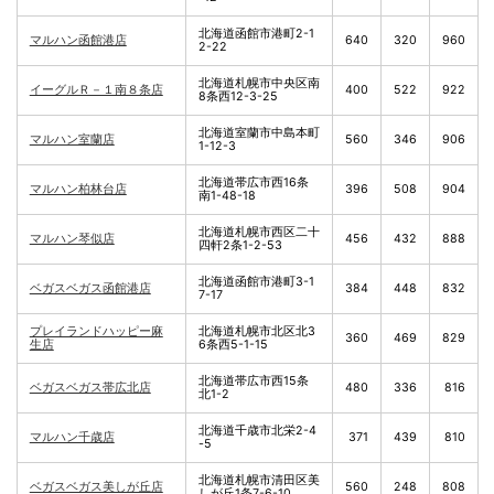
北海道函館市港町2-1
マルハン函館港店
640
320
960
2-22
北海道札幌市中央区南
イーグルＲ－１南８条店
400
522
922
8条西12-3-25
北海道室蘭市中島本町
マルハン室蘭店
560
346
906
1-12-3
北海道帯広市西16条
マルハン柏林台店
396
508
904
南1-48-18
北海道札幌市西区二十
マルハン琴似店
456
432
888
四軒2条1-2-53
北海道函館市港町3-1
ベガスベガス函館港店
384
448
832
7-17
プレイランドハッピー麻
北海道札幌市北区北3
360
469
829
生店
6条西5-1-15
北海道帯広市西15条
ベガスベガス帯広北店
480
336
816
北1-2
北海道千歳市北栄2-4
マルハン千歳店
371
439
810
-5
北海道札幌市清田区美
ベガスベガス美しが丘店
560
248
808
しが丘1条7-6-10