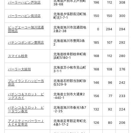
北海道芦別市上芦別町
パーラーハビン芦別店
196
112
308
38-68
北海道夕張郡長沼町旭
パーラーハビン長沼店
150
150
300
町北1-7-1
ビッグエーコー旭川流通
北海道旭川市流通団地
0
294
294
団地店
2条2-38
北海道旭川市豊岡3条
パチンコボンボン豊岡店
185
107
292
2
北海道枝幸郡枝幸町南
スマイル枝幸
168
112
280
浜町5180-1
北海道苫小牧市見山町
パーラー大統領
168
108
276
3-1-1
プレイランドハッピー当
北海道石狩郡当別町弥
146
96
242
別店
生529-9
パチンコ＆スロット ビ
北海道士別市大通東2
156
77
233
ッグスカイ
-440-1
パチンコ＆スロット ピ
北海道旭川市春光1条7
132
92
224
ータウン春光
-2-25
アメニティーパーラーＪ
北海道足寄郡足寄町北
126
80
206
ＡＣＫ足寄店
4条1-17-2