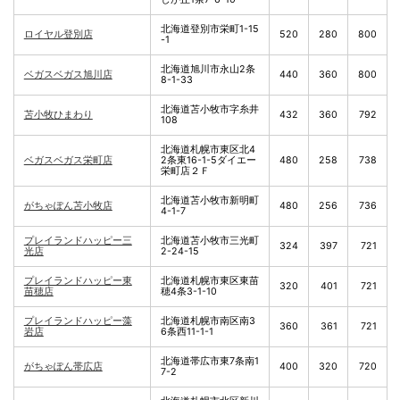
北海道登別市栄町1-15
ロイヤル登別店
520
280
800
-1
北海道旭川市永山2条
ベガスベガス旭川店
440
360
800
8-1-33
北海道苫小牧市字糸井
苫小牧ひまわり
432
360
792
108
北海道札幌市東区北4
ベガスベガス栄町店
2条東16-1-5ダイエー
480
258
738
栄町店２Ｆ
北海道苫小牧市新明町
がちゃぽん苫小牧店
480
256
736
4-1-7
プレイランドハッピー三
北海道苫小牧市三光町
324
397
721
光店
2-24-15
プレイランドハッピー東
北海道札幌市東区東苗
320
401
721
苗穂店
穂4条3-1-10
プレイランドハッピー藻
北海道札幌市南区南3
360
361
721
岩店
6条西11-1-1
北海道帯広市東7条南1
がちゃぽん帯広店
400
320
720
7-2