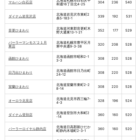
北海道札幌市白石区平
マルハン白石店
304
236
540
和通16丁目北4-25
北海道岩見沢市東町2
ダイナム岩見沢店
339
192
531
条5-183-1
北海道河東郡音更町木
音更ひまわり
352
177
529
野大通東13-1-21
パーラーマンモス’２１月
北海道札幌市豊平区月
320
208
528
寒店
寒中央通9-3-38
北海道函館市昭和2-1
函館ひまわり
308
220
528
3-3
北海道函館市日乃出町
日乃出ひまわり
308
220
528
24-12
北海道室蘭市東町2-2
室蘭ひまわり
308
220
528
8-14
北海道北見市西三輪7-
オーロラ北見店
328
196
524
4-3
北海道登別市大和町2
ダイナム登別店
360
160
520
-14
北海道日高郡新ひだか
パーラーロイヤル静内店
360
160
520
町静内木場町2-3-1