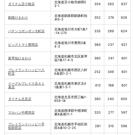
北海道苫小牧市錦岡5
ダイナム苫小牧店
354
283
637
3-1
北海道釧路郡釧路町桂
釧路ひまわり
352
274
626
木6-3
北海道旭川市大町1条7
パチンコボンボン大町店
335
289
624
-14-270
北海道旭川市豊岡3条
ビッグトマト豊岡店
384
237
621
4-3
北海道札幌市北区新琴
新琴似ひまわり
360
241
601
似7条17-4-5
プレイランドハッピー八
北海道札幌市西区八軒
252
349
601
軒店
6条西1-2-1
イーグルプレイス北４１
北海道札幌市東区北4
413
188
601
条店
1条東1-5-1
北海道北見市西三輪1-
ダイナム北見店
360
240
600
659-18
北海道標津郡中標津町
マルハン中標津店
320
277
597
東8条南11-1
プレイランドハッピー手
北海道札幌市手稲区前
281
315
596
稲前田店
田4条10-2-25