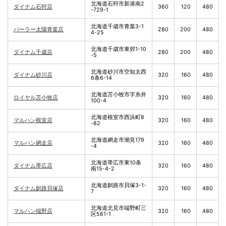
北海道石狩市新港南2
ダイナム石狩店
360
120
480
-729-1
北海道千歳市青葉3-1
パーラー太陽青葉店
280
200
480
4-25
北海道千歳市東郊1-10
ダイナム千歳店
280
200
480
-5
北海道砂川市空知太西
ダイナム砂川店
320
160
480
6条6-14
北海道苫小牧市字糸井
ロイヤル苫小牧店
320
160
480
100-4
北海道根室市西浜町8
マルハン根室店
320
160
480
-82
北海道網走市潮見179
マルハン網走店
320
160
480
-4
北海道帯広市東10条
ダイナム帯広店
320
160
480
南15-4-2
北海道釧路市貝塚3-1-
ダイナム釧路貝塚店
320
160
480
7
北海道北見市端野町三
マルハン端野店
320
160
480
区561-1