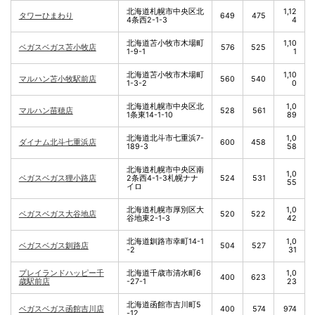
北海道札幌市中央区北
1,12
タワーひまわり
649
475
4条西2-1-3
4
北海道苫小牧市木場町
1,10
ベガスベガス苫小牧店
576
525
1-9-1
1
北海道苫小牧市木場町
1,10
マルハン苫小牧駅前店
560
540
1-3-2
0
北海道札幌市中央区北
1,0
マルハン苗穂店
528
561
1条東14-1-10
89
北海道北斗市七重浜7-
1,0
ダイナム北斗七重浜店
600
458
189-3
58
北海道札幌市中央区南
1,0
ベガスベガス狸小路店
2条西4-1-3札幌ナナ
524
531
55
イロ
北海道札幌市厚別区大
1,0
ベガスベガス大谷地店
520
522
谷地東2-1-3
42
北海道釧路市幸町14-1
1,0
ベガスベガス釧路店
504
527
-2
31
プレイランドハッピー千
北海道千歳市清水町6
1,0
400
623
歳駅前店
-27-1
23
北海道函館市吉川町5
ベガスベガス函館吉川店
400
574
974
-12