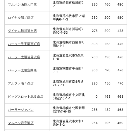
北海道函館市松風町9
マルハン函館大門店
320
160
480
-1
北海道苫小牧市沼ノ端
ロイヤル沼ノ端店
280
200
480
中央6-4-3
北海道旭川市川端町7
ダイナム旭川近文店
278
200
478
条10-1-53
北海道札幌市西区西町
パーラー甲子園西町店
308
168
476
南8-1-1
北海道岩見沢市3条東
パーラー太陽岩見沢店
280
196
476
11-8
北海道室蘭市中央町4
パーラー太陽室蘭店
306
170
476
-1-1
北海道旭川市南4条通
アルファ南４条店
320
150
470
21-2-11
北海道札幌市中央区北
ビッグスロット北５条店
0
468
468
5条西16-1-1
北海道札幌市北区新琴
パーラージャパン
286
182
468
似7条7-6-15
北海道岩見沢市大和1
マルハン岩見沢店
264
196
460
条9-5-2