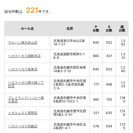
221
該当件数は、
件です。
P
S
総
ホール名
住所
台数
台数
台数
北海道旭川市永山2条
1,3
マルハン旭川永山店
840
552
14-1-27
92
北海道函館市昭和3-1
1,3
ベガスベガス函館本店
680
621
8-8
01
北海道札幌市西区発寒
1,2
ベガスベガス発寒店
640
620
14条3-3-10
60
北海道札幌市中央区南
ベガスベガス狸小路二丁
1,2
2条西2-2金市舘札幌
777
448
目店
25
ビル
プレイランドハッピー南
北海道札幌市中央区南
1,18
480
700
６条店
6条西10-1022-1
0
北海道札幌市豊平区西
1,15
メガエムズ１西岡店
521
635
岡1条2-2-47
6
北海道札幌市中央区北
1,13
ベガスベガス札幌店
576
559
4条西1-4-1
5