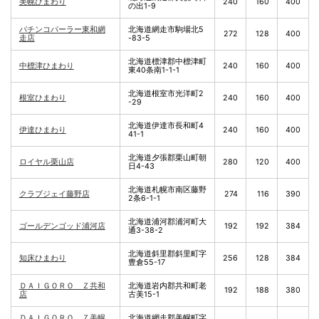
美幌ひまわり
240
160
400
の出1-9
パチンコパーラー東和網
北海道網走市駒場北5
272
128
400
走店
-83-5
北海道標津郡中標津町
中標津ひまわり
240
160
400
東40条南1-1-1
北海道根室市光洋町2
根室ひまわり
240
160
400
-29
北海道伊達市長和町4
伊達ひまわり
240
160
400
41-1
北海道夕張郡栗山町朝
ロイヤル栗山店
280
120
400
日4-43
北海道札幌市南区藤野
クラブジェイ藤野店
274
116
390
2条6-1-1
北海道浦河郡浦河町大
ゴールデンゴッド浦河店
192
192
384
通3-38-2
北海道斜里郡斜里町字
知床ひまわり
256
128
384
豊倉55-17
ＤＡＩＧＯＲＯ Ｚ共和
北海道岩内郡共和町老
192
188
380
店
古美15-1
ＤＡＩＧＯＲＯ Ｚ美幌
北海道網走郡美幌町字