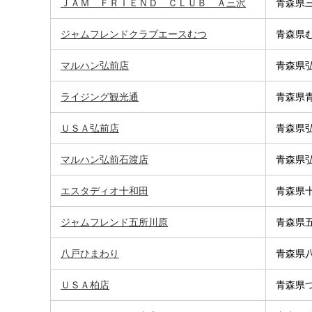
ＪＡＭ ＦＲＩＥＮＤ ＣＬＵＢ Ａ三沢
青森県三
ジャムフレンドクラブエースむつ
青森県む
マルハン弘前店
青森県弘
ライジング観光通
青森県青
ＵＳＡ弘前店
青森県弘
マルハン弘前石渡店
青森県弘
エスタディオ十和田
青森県十
ジャムフレンド五所川原
青森県
八戸ひまわり
青森県八
ＵＳＡ柏店
青森県つ