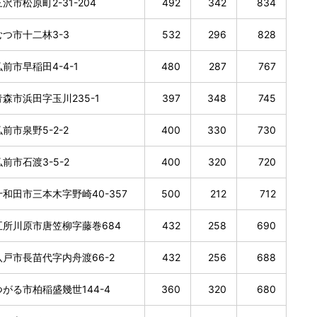
沢市松原町2-31-204
492
342
834
つ市十二林3-3
532
296
828
前市早稲田4-4-1
480
287
767
森市浜田字玉川235-1
397
348
745
前市泉野5-2-2
400
330
730
前市石渡3-5-2
400
320
720
和田市三本木字野崎40-357
500
212
712
五所川原市唐笠柳字藤巻684
432
258
690
戸市長苗代字内舟渡66-2
432
256
688
がる市柏稲盛幾世144-4
360
320
680