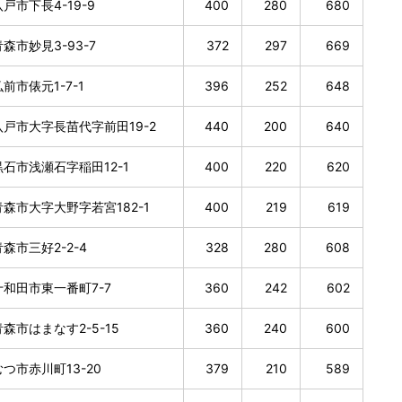
戸市下長4-19-9
400
280
680
森市妙見3-93-7
372
297
669
前市俵元1-7-1
396
252
648
戸市大字長苗代字前田19-2
440
200
640
石市浅瀬石字稲田12-1
400
220
620
森市大字大野字若宮182-1
400
219
619
森市三好2-2-4
328
280
608
和田市東一番町7-7
360
242
602
森市はまなす2-5-15
360
240
600
つ市赤川町13-20
379
210
589