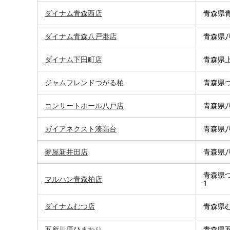
ダイナム青森西店
青森県青
ダイナム青森八戸港店
青森県八
ダイナム下田町店
青森県上
ジャムフレンドつがる柏
青森県つ
コンサートホール八戸店
青森県八
ガイアネクスト湊高台
青森県八
夢屋新井田店
青森県八
青森県つ
マルハン青森柏店
1
ダイナムむつ店
青森県む
五所川原ひまわり
青森県五