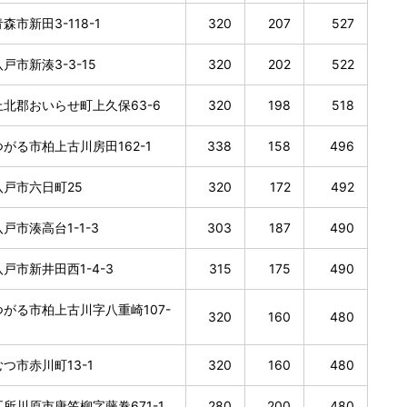
森市新田3-118-1
320
207
527
戸市新湊3-3-15
320
202
522
北郡おいらせ町上久保63-6
320
198
518
がる市柏上古川房田162-1
338
158
496
戸市六日町25
320
172
492
戸市湊高台1-1-3
303
187
490
戸市新井田西1-4-3
315
175
490
がる市柏上古川字八重崎107-
320
160
480
つ市赤川町13-1
320
160
480
所川原市唐笠柳字藤巻671-1
280
200
480