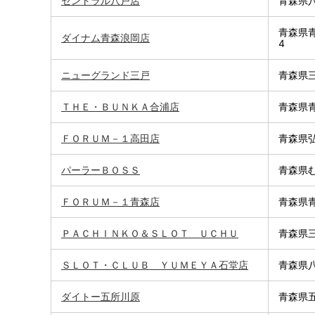
セントラル八戸店
青森県八
青森県青
ダイナム青森浪岡店
4
ニューグランド三戸
青森県三
ＴＨＥ・ＢＵＮＫＡ合浦店
青森県青
ＦＯＲＵＭ－１高田店
青森県弘
パーラーＢＯＳＳ
青森県む
ＦＯＲＵＭ－１青森店
青森県青
ＰＡＣＨＩＮＫＯ＆ＳＬＯＴ ＵＣＨＵ
青森県三
ＳＬＯＴ・ＣＬＵＢ ＹＵＭＥＹＡ石堂店
青森県八
ダイトー五所川原
青森県五