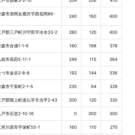
戸市類家3-2-10
204
206
410
森市浪岡女鹿沢字西花岡86-
240
160
400
戸郡三戸町川守田字冷水33-2
280
120
400
森市合浦1-1-6
180
198
378
前市高田5-11-1
249
115
364
つ市金谷2-8-8
192
144
336
森市千富町2-1-5
235
94
329
戸郡階上町道仏字天当平2-43
200
120
320
戸市石堂2-10-16
0
300
300
所川原市字栄町55-1
160
110
270