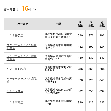
16
該当件数は、
件です。
P
S
総
ホール名
住所
台数
台数
台数
徳島県板野郡松茂町中
１２３松茂店
520
376
896
喜来字宮前五番越3-1
スタジアム２００１徳島
徳島県徳島市川内町榎
432
392
824
川内店
瀬615-1
スタジアム２００１徳島
徳島県吉野川市鴨島町
480
330
810
鴨島店
牛島2232-1
徳島県徳島市南昭和町
１２３南昭和店
416
368
784
2-28-3
パーラーグランド本店脇
徳島県美馬市脇町猪尻
320
320
640
町
字道犬56
徳島県小松島市大林町
１２３大林店
382
250
632
字立光地20-1
徳島県阿南市学原町深
１２３阿南店
390
223
613
田20