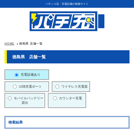
パチンコ店・充電設備の検索サイト
HOME
徳島県 店舗一覧
keyboard_arrow_right
徳島県 店舗一覧
充電設備あり
USB充電ポート
ワイヤレス充電器
モバイルバッテリー
カウンター充電
貸出
検索結果