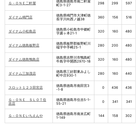
徳島県徳島市南二軒屋
Ｇ－ＯＮＥ二軒屋
298
299
597
町3-1-27
徳島県鳴門市大津町徳
ダイナム鳴門店
360
156
516
長字川向西ノ越38
徳島県小松島市中郷町
ダイナム小松島店
320
160
480
字露ヶ本21-1
徳島県板野郡板野町川
ダイナム徳島板野店
280
200
480
端字中手崎25-1
徳島県吉野川市鴨島町
ダイナム徳島鴨島店
320
160
480
牛島字中開西2970-18
徳島県三好郡東みよし
ダイナム三加茂店
280
160
440
町中庄930-1
徳島県徳島市南田宮3
スロット１２３田宮店
0
436
436
-1-8
Ｇ－ＯＮＥ ＳＬＯＴ住
徳島県徳島市住吉5-1-
0
341
341
吉店
55-21
徳島県徳島市南末広町
Ｇ－ＯＮＥいちえんや
144
158
302
1-149