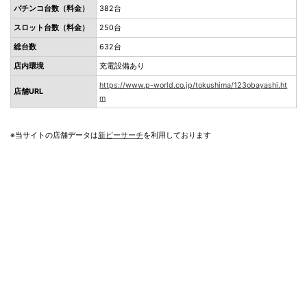
パチンコ台数（料金）
382台
スロット台数（料金）
250台
総台数
632台
店内環境
充電設備あり
https://www.p-world.co.jp/tokushima/123obayashi.ht
店舗URL
m
※当サイトの店舗データは
新ピーサーチ
を利用しております