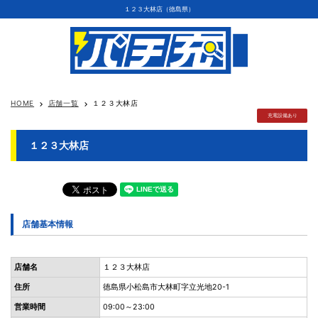
１２３大林店（徳島県）
HOME
店舗一覧
１２３大林店
keyboard_arrow_right
keyboard_arrow_right
充電設備あり
１２３大林店
店舗基本情報
店舗名
１２３大林店
住所
徳島県小松島市大林町字立光地20-1
営業時間
09:00～23:00