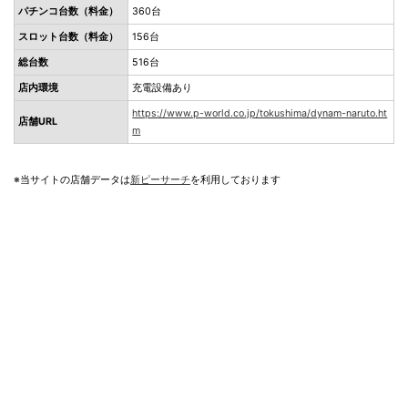
パチンコ台数（料金）
360台
スロット台数（料金）
156台
総台数
516台
店内環境
充電設備あり
https://www.p-world.co.jp/tokushima/dynam-naruto.ht
店舗URL
m
※当サイトの店舗データは
新ピーサーチ
を利用しております