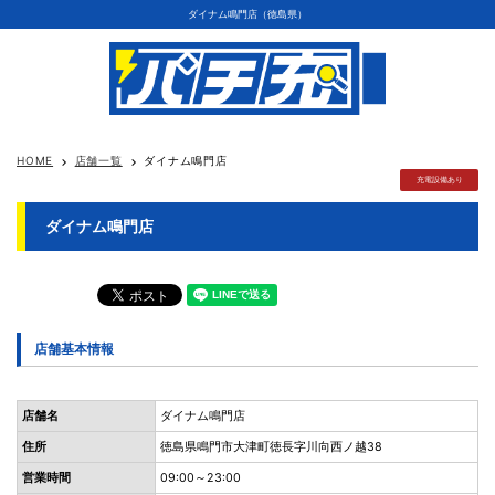
ダイナム鳴門店（徳島県）
HOME
店舗一覧
ダイナム鳴門店
keyboard_arrow_right
keyboard_arrow_right
充電設備あり
ダイナム鳴門店
店舗基本情報
店舗名
ダイナム鳴門店
住所
徳島県鳴門市大津町徳長字川向西ノ越38
営業時間
09:00～23:00