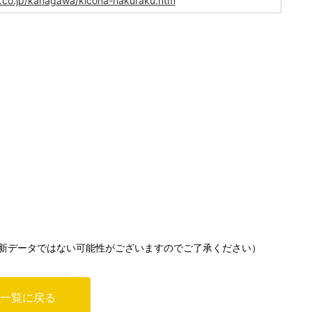
d.co.jp/kanagawa/kicona-hakuraku.htm
新データではない可能性がございますのでご了承ください）
一覧に戻る