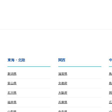
東海・北陸
関西
新潟県
滋賀県
鳥
富山県
京都府
島
石川県
大阪府
岡
福井県
兵庫県
広
山梨県
奈良県
山