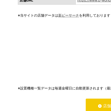
店舗URL
https://www.p-worl
※当サイトの店舗データは
新ピーサーチ
を利用しております
※設置機種一覧データは毎週金曜日に自動更新されます（最
店舗