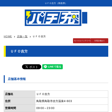
ＵＦＯ吉方（鳥取県）
HOME
店舗一覧
ＵＦＯ吉方
keyboard_arrow_right
keyboard_arrow_right
モバイルバッテリー貸出
充電設備あり
ＵＦＯ吉方
店舗基本情報
店舗名
ＵＦＯ吉方
住所
鳥取県鳥取市吉方温泉4-603
営業時間
09:00～23:00