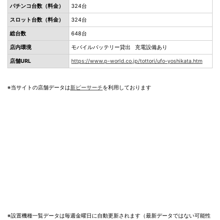
パチンコ台数（料金）
324台
スロット台数（料金）
324台
総台数
648台
店内環境
モバイルバッテリー貸出 充電設備あり
店舗URL
https://www.p-world.co.jp/tottori/ufo-yoshikata.htm
※当サイトの店舗データは
新ピーサーチ
を利用しております
※設置機種一覧データは毎週金曜日に自動更新されます（最新データではない可能性