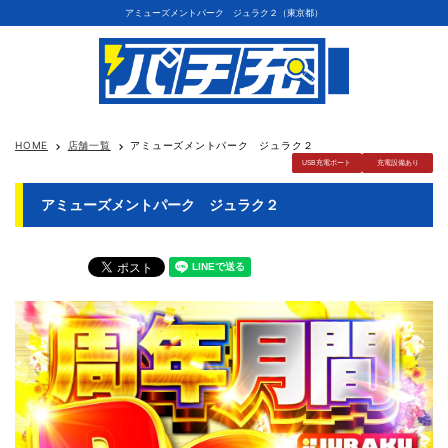
アミューズメントパーク ジュラク２（東京都）
HOME
店舗一覧
アミューズメントパーク ジュラク２
keyboard_arrow_right
keyboard_arrow_right
USB充電ポート
充電設備あり
アミューズメントパーク ジュラク２