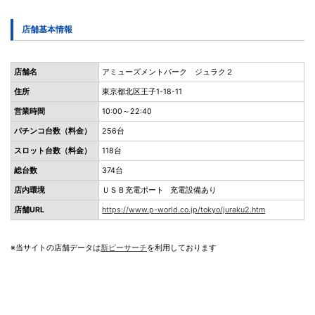
店舗基本情報
店舗名
アミューズメントパーク ジュラク２
住所
東京都北区王子1-18-11
営業時間
10:00～22:40
パチンコ台数（料金）
256台
スロット台数（料金）
118台
総台数
374台
店内環境
ＵＳＢ充電ポート 充電設備あり
店舗URL
https://www.p-world.co.jp/tokyo/juraku2.htm
※当サイトの店舗データは
新ピーサーチ
を利用しております