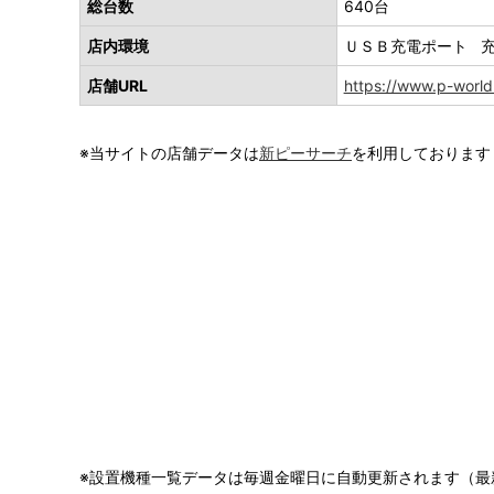
総台数
640台
店内環境
ＵＳＢ充電ポート 
店舗URL
https://www.p-world
※当サイトの店舗データは
新ピーサーチ
を利用しております
※設置機種一覧データは毎週金曜日に自動更新されます（最