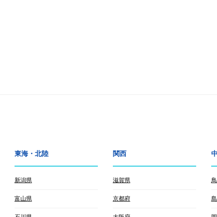
東海・北陸
関西
新潟県
滋賀県
鳥
富山県
京都府
島
石川県
大阪府
岡