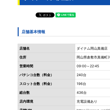
店舗基本情報
店舗名
ダイナム岡山真備店
住所
岡山県倉敷市真備町川辺
営業時間
09:00～22:45
パチンコ台数（料金）
240台
スロット台数（料金）
196台
総台数
436台
店内環境
充電設備あり