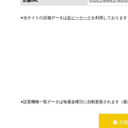
店舗URL
https://www.p-worl
※当サイトの店舗データは
新ピーサーチ
を利用しております
※設置機種一覧データは毎週金曜日に自動更新されます（最
店舗