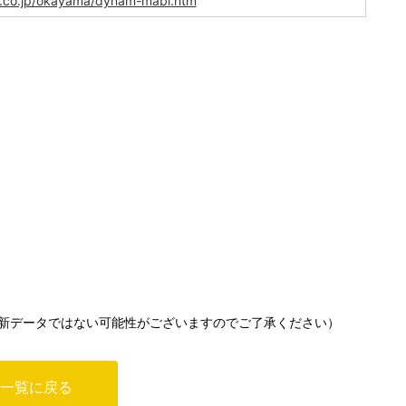
d.co.jp/okayama/dynam-mabi.htm
新データではない可能性がございますのでご了承ください）
一覧に戻る