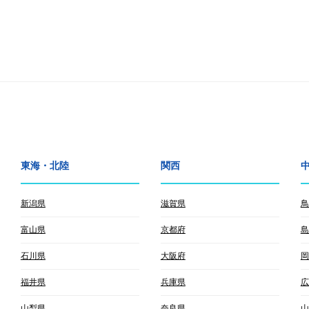
東海・北陸
関西
新潟県
滋賀県
鳥
富山県
京都府
島
石川県
大阪府
岡
福井県
兵庫県
広
山梨県
奈良県
山