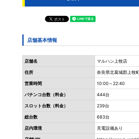
店舗基本情報
店舗名
マルハン上牧店
住所
奈良県北葛城郡上牧町
営業時間
10:00～22:40
パチンコ台数（料金）
444台
スロット台数（料金）
239台
総台数
683台
店内環境
充電設備あり