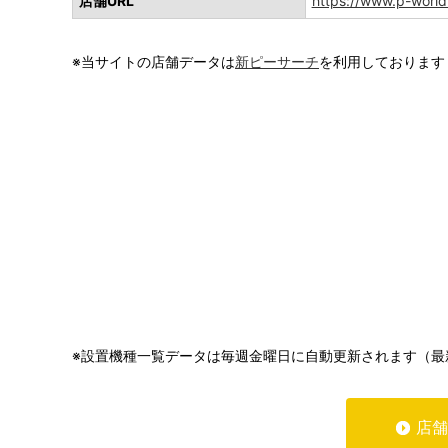
店舗URL
https://www.p-world
※当サイトの店舗データは
新ピーサーチ
を利用しております
※設置機種一覧データは毎週金曜日に自動更新されます（最
店舗