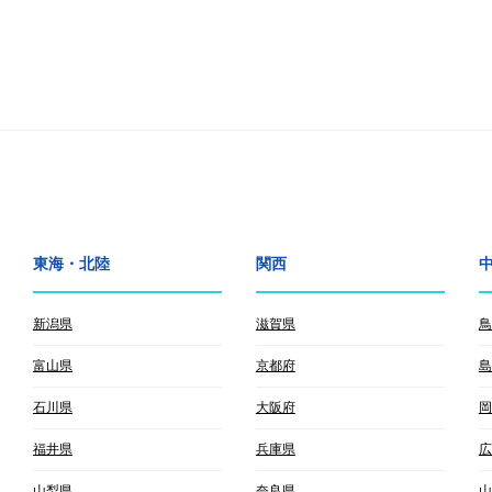
東海・北陸
関西
新潟県
滋賀県
鳥
富山県
京都府
島
石川県
大阪府
岡
福井県
兵庫県
広
山梨県
奈良県
山