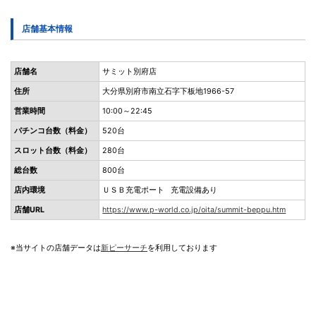
店舗基本情報
店舗名
サミット別府店
住所
大分県別府市南立石字下板地1966-57
営業時間
10:00～22:45
パチンコ台数（料金）
520台
スロット台数（料金）
280台
総台数
800台
店内環境
ＵＳＢ充電ポート 充電設備あり
店舗URL
https://www.p-world.co.jp/oita/summit-beppu.htm
※当サイトの店舗データは
新ピーサーチ
を利用しております