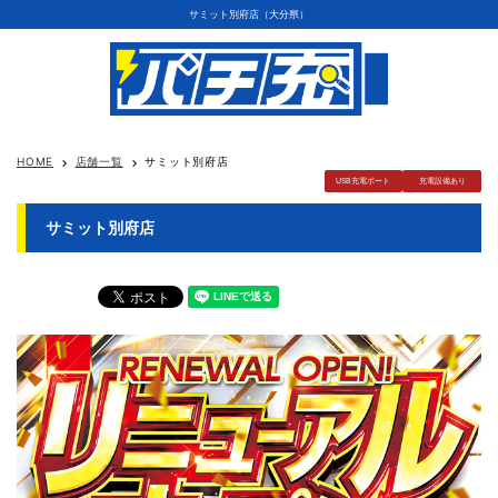
サミット別府店（大分県）
HOME
店舗一覧
サミット別府店
keyboard_arrow_right
keyboard_arrow_right
USB充電ポート
充電設備あり
サミット別府店