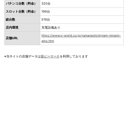
パチンコ台数（料金）
320台
スロット台数（料金）
199台
総台数
519台
店内環境
充電設備あり
https://www.p-world.co.jp/yamanashi/dynam-minami-
店舗URL
alps.htm
※当サイトの店舗データは
新ピーサーチ
を利用しております