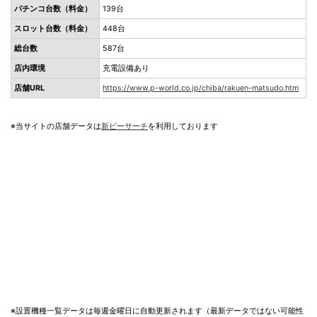
パチンコ台数（料金）
139台
スロット台数（料金）
448台
総台数
587台
店内環境
充電設備あり
店舗URL
https://www.p-world.co.jp/chiba/rakuen-matsudo.htm
※当サイトの店舗データは
新ピーサーチ
を利用しております
※設置機種一覧データは毎週金曜日に自動更新されます（最新データではない可能性