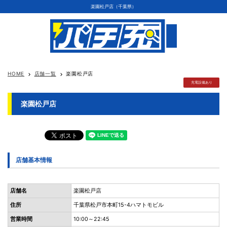
楽園松戸店（千葉県）
HOME
店舗一覧
楽園松戸店
keyboard_arrow_right
keyboard_arrow_right
充電設備あり
楽園松戸店
店舗基本情報
店舗名
楽園松戸店
住所
千葉県松戸市本町15-4ハマトモビル
営業時間
10:00～22:45