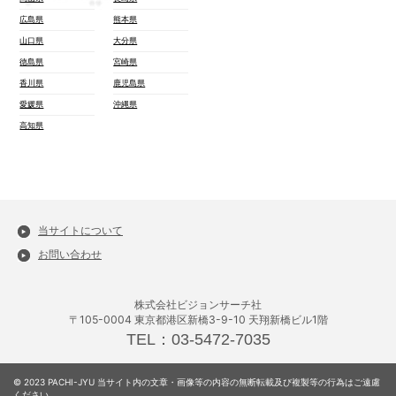
広島県
熊本県
山口県
大分県
徳島県
宮崎県
香川県
鹿児島県
愛媛県
沖縄県
高知県
当サイトについて
お問い合わせ
株式会社ビジョンサーチ社
〒105-0004 東京都港区新橋3-9-10 天翔新橋ビル1階
TEL：03-5472-7035
© 2023 PACHI-JYU 当サイト内の文章・画像等の内容の無断転載及び複製等の行為はご遠慮
ください。