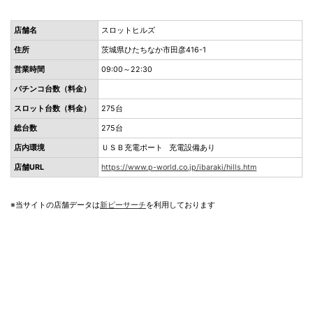
店舗名
スロットヒルズ
住所
茨城県ひたちなか市田彦416-1
営業時間
09:00～22:30
パチンコ台数（料金）
スロット台数（料金）
275台
総台数
275台
店内環境
ＵＳＢ充電ポート 充電設備あり
店舗URL
https://www.p-world.co.jp/ibaraki/hills.htm
※当サイトの店舗データは
新ピーサーチ
を利用しております