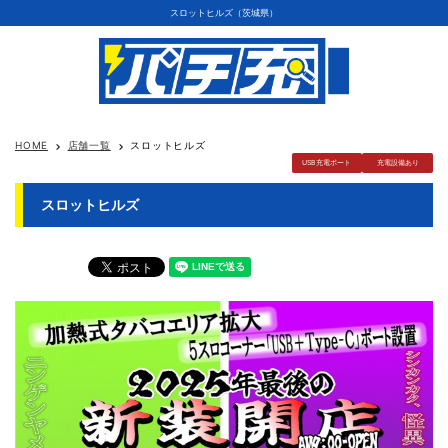
スロットヒルズ（茨城県）
HOME
店舗一覧
スロットヒルズ
keyboard_arrow_right
keyboard_arrow_right
USB充電ポート
充電設備あり
スロットヒルズ