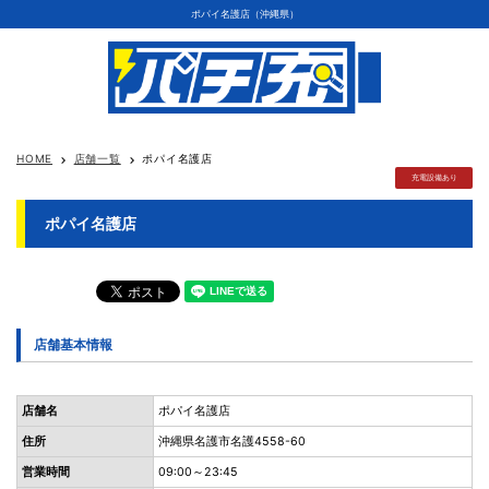
ポパイ名護店（沖縄県）
HOME
店舗一覧
ポパイ名護店
keyboard_arrow_right
keyboard_arrow_right
充電設備あり
ポパイ名護店
店舗基本情報
店舗名
ポパイ名護店
住所
沖縄県名護市名護4558-60
営業時間
09:00～23:45