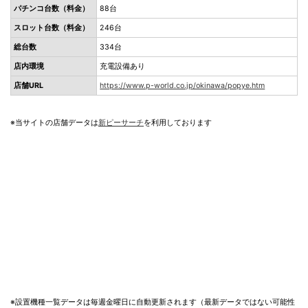
パチンコ台数（料金）
88台
スロット台数（料金）
246台
総台数
334台
店内環境
充電設備あり
店舗URL
https://www.p-world.co.jp/okinawa/popye.htm
※当サイトの店舗データは
新ピーサーチ
を利用しております
※設置機種一覧データは毎週金曜日に自動更新されます（最新データではない可能性