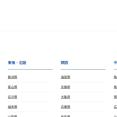
東海・北陸
関西
新潟県
滋賀県
鳥
富山県
京都府
島
石川県
大阪府
岡
福井県
兵庫県
広
山梨県
奈良県
山