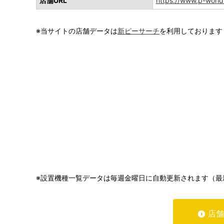
店舗URL
https://www.p-worl
※当サイトの店舗データは
新ピーサーチ
を利用しております
※設置機種一覧データは毎週金曜日に自動更新されます（最
店舗