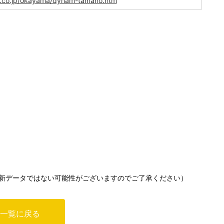
d.co.jp/okayama/dynam-tamano.htm
新データではない可能性がございますのでご了承ください）
一覧に戻る