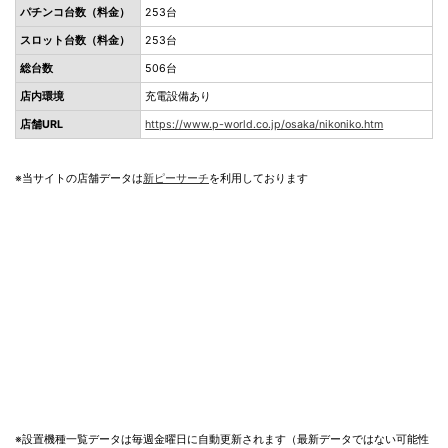
パチンコ台数（料金）
253台
スロット台数（料金）
253台
総台数
506台
店内環境
充電設備あり
店舗URL
https://www.p-world.co.jp/osaka/nikoniko.htm
※当サイトの店舗データは
新ピーサーチ
を利用しております
※設置機種一覧データは毎週金曜日に自動更新されます（最新データではない可能性