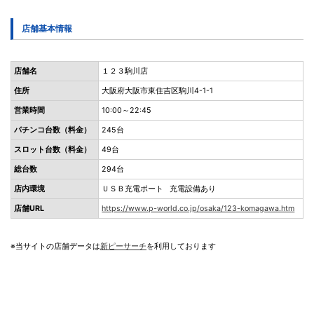
店舗基本情報
店舗名
１２３駒川店
住所
大阪府大阪市東住吉区駒川4-1-1
営業時間
10:00～22:45
パチンコ台数（料金）
245台
スロット台数（料金）
49台
総台数
294台
店内環境
ＵＳＢ充電ポート 充電設備あり
店舗URL
https://www.p-world.co.jp/osaka/123-komagawa.htm
※当サイトの店舗データは
新ピーサーチ
を利用しております