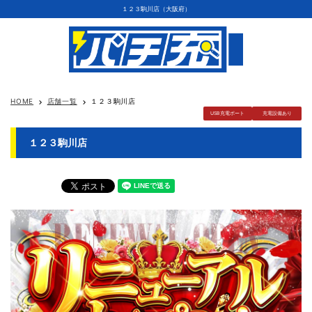
１２３駒川店（大阪府）
HOME
店舗一覧
１２３駒川店
keyboard_arrow_right
keyboard_arrow_right
USB充電ポート
充電設備あり
１２３駒川店