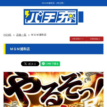
ＭＧＭ浦和店（埼玉県）
HOME
店舗一覧
ＭＧＭ浦和店
keyboard_arrow_right
keyboard_arrow_right
USB充電ポート
充電設備あり
ＭＧＭ浦和店