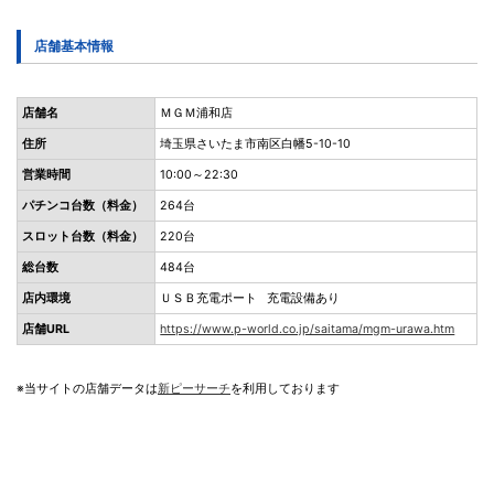
店舗基本情報
店舗名
ＭＧＭ浦和店
住所
埼玉県さいたま市南区白幡5-10-10
営業時間
10:00～22:30
パチンコ台数（料金）
264台
スロット台数（料金）
220台
総台数
484台
店内環境
ＵＳＢ充電ポート 充電設備あり
店舗URL
https://www.p-world.co.jp/saitama/mgm-urawa.htm
※当サイトの店舗データは
新ピーサーチ
を利用しております