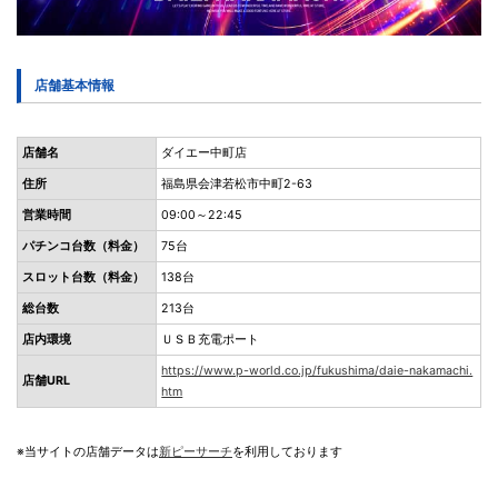
店舗基本情報
店舗名
ダイエー中町店
住所
福島県会津若松市中町2-63
営業時間
09:00～22:45
パチンコ台数（料金）
75台
スロット台数（料金）
138台
総台数
213台
店内環境
ＵＳＢ充電ポート
https://www.p-world.co.jp/fukushima/daie-nakamachi.
店舗URL
htm
※当サイトの店舗データは
新ピーサーチ
を利用しております