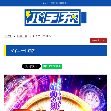
ダイエー中町店（福島県）
HOME
店舗一覧
ダイエー中町店
keyboard_arrow_right
keyboard_arrow_right
USB充電ポート
ダイエー中町店