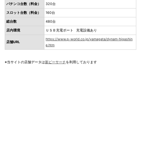
パチンコ台数（料金）
320台
スロット台数（料金）
160台
総台数
480台
店内環境
ＵＳＢ充電ポート 充電設備あり
https://www.p-world.co.jp/yamagata/dynam-higashin
店舗URL
e.htm
※当サイトの店舗データは
新ピーサーチ
を利用しております