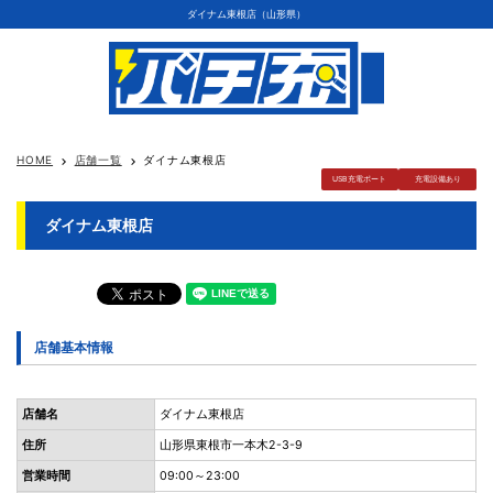
ダイナム東根店（山形県）
HOME
店舗一覧
ダイナム東根店
keyboard_arrow_right
keyboard_arrow_right
USB充電ポート
充電設備あり
ダイナム東根店
店舗基本情報
店舗名
ダイナム東根店
住所
山形県東根市一本木2-3-9
営業時間
09:00～23:00