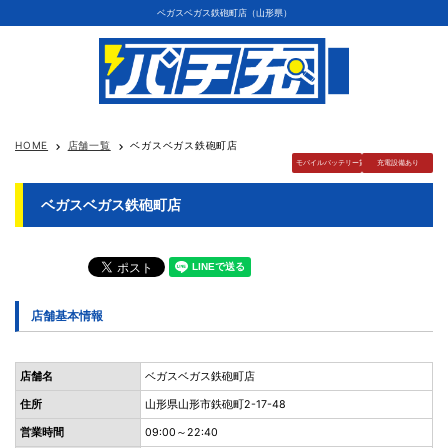
ベガスベガス鉄砲町店（山形県）
HOME
店舗一覧
ベガスベガス鉄砲町店
keyboard_arrow_right
keyboard_arrow_right
モバイルバッテリー貸出
充電設備あり
ベガスベガス鉄砲町店
店舗基本情報
店舗名
ベガスベガス鉄砲町店
住所
山形県山形市鉄砲町2-17-48
営業時間
09:00～22:40