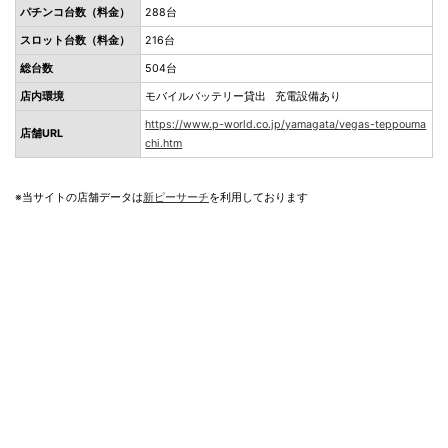
パチンコ台数（料金）
288台
スロット台数（料金）
216台
総台数
504台
店内環境
モバイルバッテリー貸出 充電設備あり
https://www.p-world.co.jp/yamagata/vegas-teppouma
店舗URL
chi.htm
※当サイトの店舗データは
新ピーサーチ
を利用しております