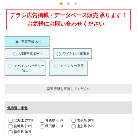
チラシ広告掲載・データベース販売 承ります！
お気軽にお問い合わせください。
充電設備あり
USB充電ポート
ワイヤレス充電器
モバイルバッテリー
カウンター充電
貸出
都道府県を選択してください
北海道・東北
北海道
(221)
青森県
(68)
岩手県
(63)
宮城県
(112)
秋田県
(58)
山形県
(52)
福島県
(67)