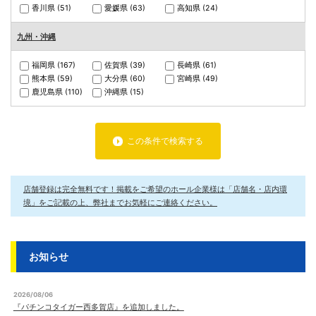
香川県
(51)
愛媛県
(63)
高知県
(24)
九州・沖縄
福岡県
(167)
佐賀県
(39)
長崎県
(61)
熊本県
(59)
大分県
(60)
宮崎県
(49)
鹿児島県
(110)
沖縄県
(15)
この条件で検索する
店舗登録は完全無料です！掲載をご希望のホール企業様は「店舗名・店内環
境」をご記載の上、弊社までお気軽にご連絡ください。
お知らせ
2026/08/06
『パチンコタイガー西多賀店』を追加しました。