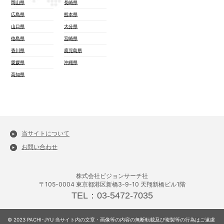
岡山県
長崎県
広島県
熊本県
山口県
大分県
徳島県
宮崎県
香川県
鹿児島県
愛媛県
沖縄県
高知県
当サイトについて
お問い合わせ
株式会社ビジョンサーチ社
〒105-0004 東京都港区新橋3-9-10 天翔新橋ビル1階
TEL：03-5472-7035
© 2023 PACHI-JYU 当サイト内の文章・画像等の内容の無断転載及び複製等の行為はご遠慮