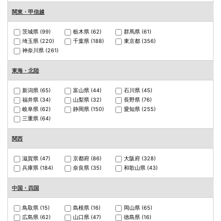
関東・甲信越
茨城県
(99)
栃木県
(62)
群馬県
(61)
埼玉県
(220)
千葉県
(188)
東京都
(356)
神奈川県
(261)
東海・北陸
新潟県
(65)
富山県
(44)
石川県
(45)
福井県
(34)
山梨県
(32)
長野県
(76)
岐阜県
(62)
静岡県
(150)
愛知県
(255)
三重県
(64)
関西
滋賀県
(47)
京都府
(86)
大阪府
(328)
兵庫県
(184)
奈良県
(35)
和歌山県
(43)
中国・四国
鳥取県
(15)
島根県
(16)
岡山県
(65)
広島県
(62)
山口県
(47)
徳島県
(16)